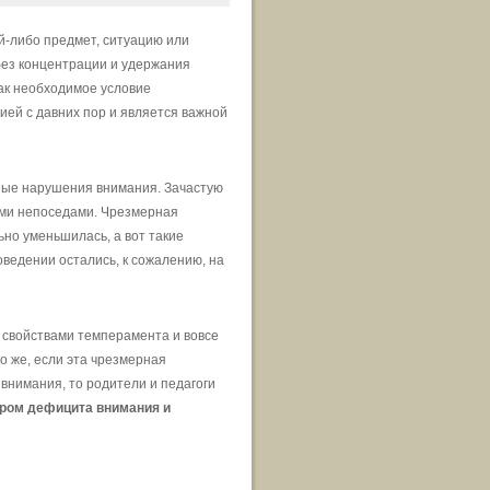
й-либо предмет, ситуацию или
без концентрации и удержания
как необходимое условие
ией с давних пор и является важной
чные нарушения внимания. Зачастую
ыми непоседами. Чрезмерная
ьно уменьшилась, а вот такие
оведении остались, к сожалению, на
 свойствами темперамента и вовсе
о же, если эта чрезмерная
 внимания, то родители и педагоги
ром дефицита внимания и