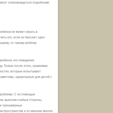
 могут сопровождаться подобными
ребёнок не может играть в
чить его, если он бросает одно
ющему, то такому ребёнку
ребёнок, его поведение
. Только после этого, сравнивая
дностях, которые испытывает
симптомы, характерные для детей с
проблемы. С их помощью
ем, выяснив слабые стороны,
 и тренажёрные
м пространстве и по мнению многих