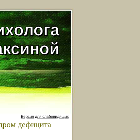
ихолога
аксиной
Версия для слабовидящих
дром дефицита