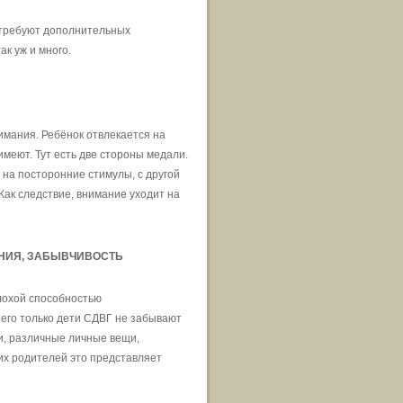
 требуют дополнительных
ак уж и много.
имания. Ребёнок отвлекается на
меют. Тут есть две стороны медали.
на посторонние стимулы, с другой
Как следствие, внимание уходит на
НИЯ, ЗАБЫВЧИВОСТЬ
лохой способностью
его только дети СДВГ не забывают
и, различные личные вещи,
их родителей это представляет