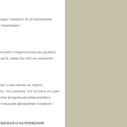
рудно говорить об установлении
 перебивает.
телей и педагогов как раз должны
дела, какие-бы они не начинали.
лает и мысленно не терять
: что сначала, что потом и что для
вполне возможным изменениям в
лнительными функциями головного
СТВЕННОГО НАПРЯЖЕНИЯ