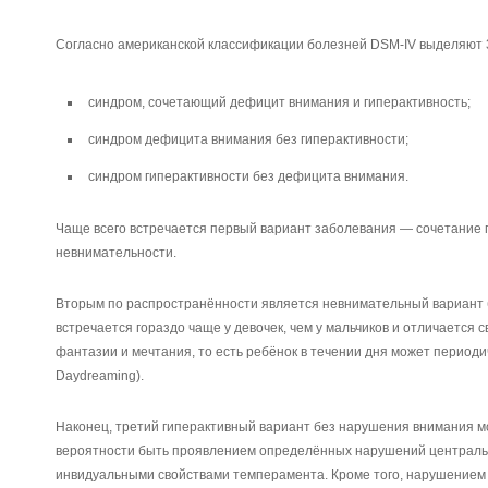
Согласно американской классификации болезней DSM-IV выделяют 3
синдром, сочетающий дефицит внимания и гиперактивность;
синдром дефицита внимания без гиперактивности;
синдром гиперактивности без дефицита внимания.
Чаще всего встречается первый вариант заболевания — сочетание 
невнимательности.
Вторым по распространённости является невнимательный вариант б
встречается гораздо чаще у девочек, чем у мальчиков и отличается 
фантазии и мечтания, то есть ребёнок в течении дня может периодиче
Daydreaming).
Наконец, третий гиперактивный вариант без нарушения внимания м
вероятности быть проявлением определённых нарушений централь
инвидуальными свойствами темперамента. Кроме того, нарушением 