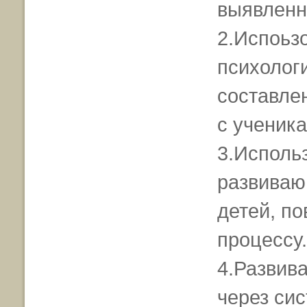
выявленн
2.Испоьз
психолог
составле
с ученика
3.Исполь
развиваю
детей, п
процессу.
4.Развива
через сис