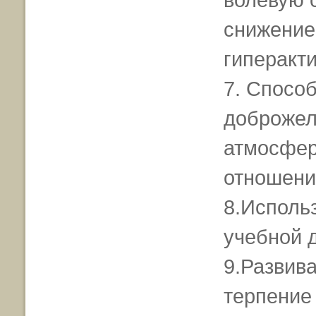
снижение
гиперакт
7. Спосо
доброжел
атмосфер
отношени
8.Исполь
учебной 
9.Развив
терпение 