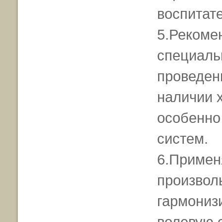
воспитат
5.Рекоме
специаль
проведен
наличии 
особенно
систем.
6.Примен
произвол
гармониз
волевую 