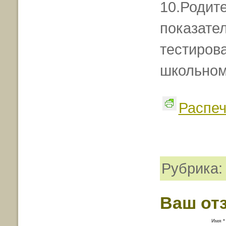
10.Родит
показате
тестиров
школьном
Распеч
Рубрика
Ваш от
Имя *