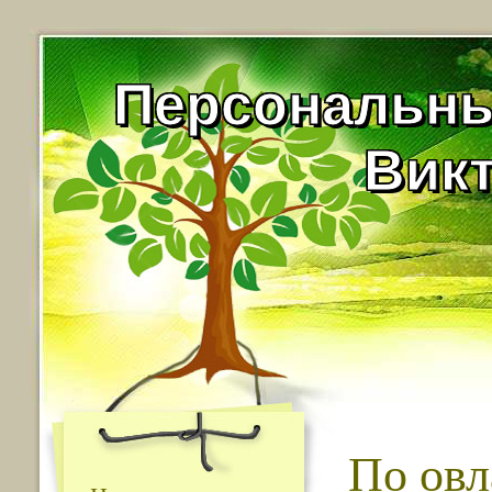
Персональны
Вик
По ов