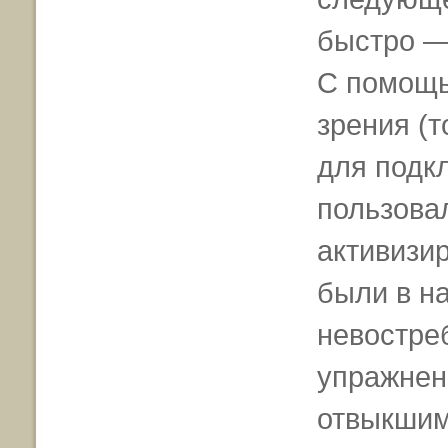
быстро —
С помощь
зрения (т
для подк
пользова
активизир
были в н
невостре
упражнен
отвыкшим