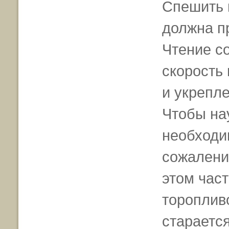
Спешить 
должна п
Чтение с
скорость
и укрепле
Чтобы на
необходи
сожалени
этом част
торопливо
стараетс