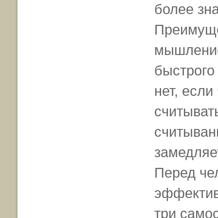
более зна
Преимуще
мышление
быстрого
нет, если
считыват
считывани
замедляе
Перед че
эффектив
три самос