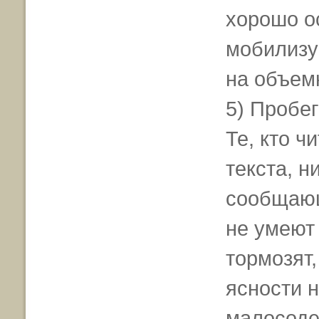
хорошо о
мобилизу
на объем
5) Пробе
Те, кто ч
текста, н
сообщающ
не умеют 
тормозят,
ясности н
малосоде