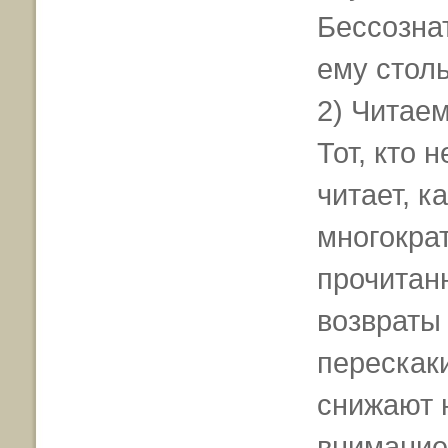
Бессозна
ему столь
2) Читаем
Тот, кто 
читает, к
многокра
прочитан
возвраты
перескак
снижают н
внимание