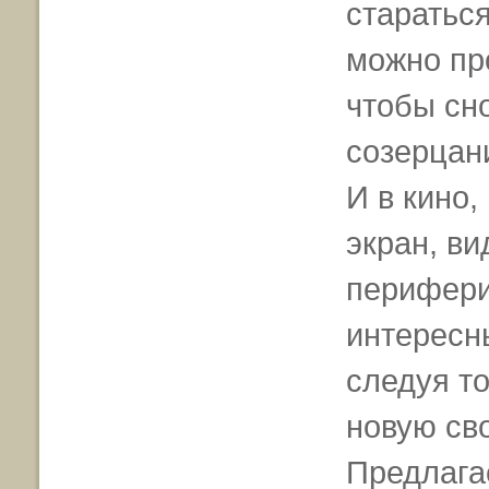
стараться
можно пр
чтобы сн
созерцан
И в кино,
экран, ви
перифери
интересн
следуя т
новую св
Предлагае