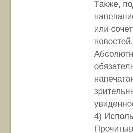
Также, п
напевани
или соче
новостей.
Абсолютн
обязател
напечата
зрительн
увиденно
4) Испол
Прочитыв