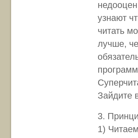
недооцени
узнают чт
читать мо
лучше, че
обязател
программы
Суперчита
Зайдите 
3. Принц
1) Читае