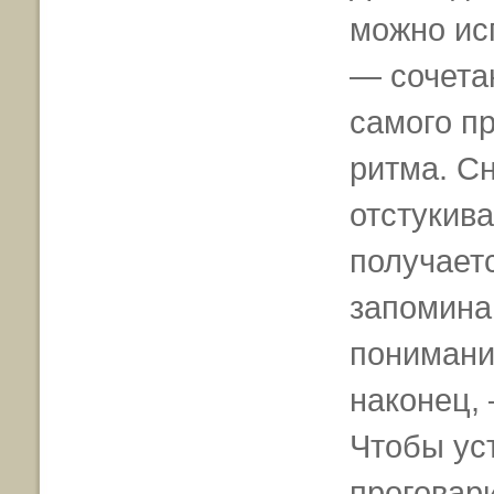
можно ис
— сочета
самого пр
ритма. Сн
отстукив
получаетс
запомина
понимани
наконец, 
Чтобы ус
проговар