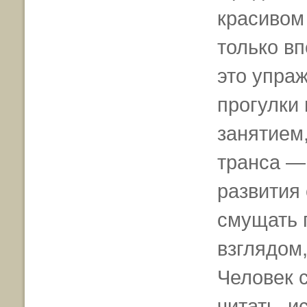
красивом 
только вп
это упра
прогулки
занятием,
транса —
развития 
смущать 
взглядом,
Человек 
читать, и