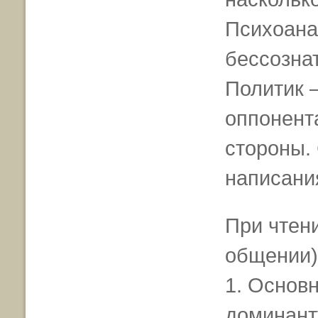
Психоанал
бессозна
Политик —
оппонент
стороны.
написани
При чтени
общении) 
1. Основ
доминант