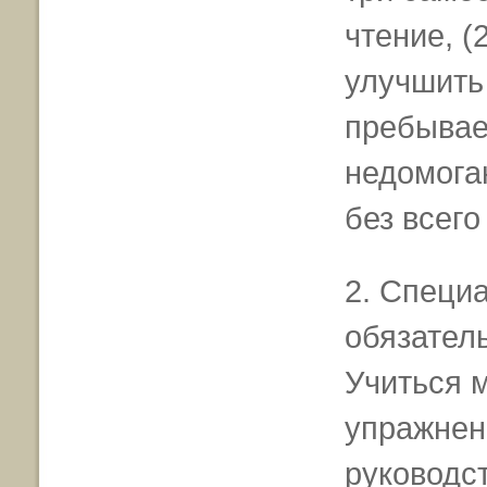
чтение, (
улучшить 
пребывает
недомога
без всего 
2. Специ
обязател
Учиться 
упражнен
руководс