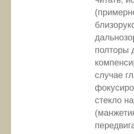
(примерн
близоруко
дальнозо
полторы д
компенси
случае гл
фокусиро
стекло на
(манжети
передвига