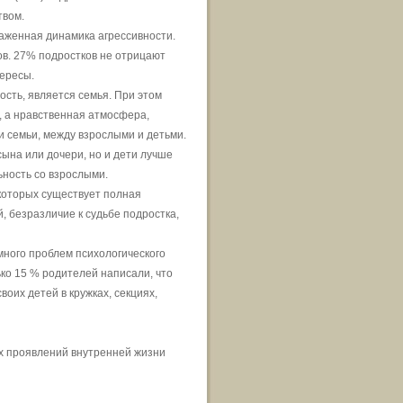
твом.
аженная динамика агрессивности.
в. 27% подростков не отрицают
тересы.
сть, является семья. При этом
, а нравственная атмосфера,
 семьи, между взрослыми и детьми.
ына или дочери, но и дети лучше
ность со взрослыми.
 которых существует полная
 безразличие к судьбе подростка,
много проблем психологического
ько 15 % родителей написали, что
оих детей в кружках, секциях,
ех проявлений внутренней жизни