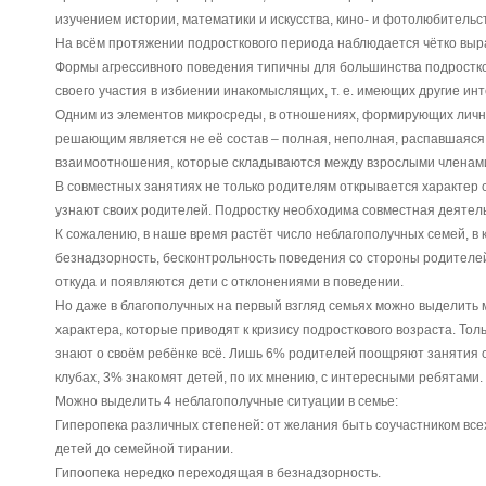
изучением истории, математики и искусства, кино- и фотолюбительс
На всём протяжении подросткового периода наблюдается чётко выр
Формы агрессивного поведения типичны для большинства подростко
своего участия в избиении инакомыслящих, т. е. имеющих другие ин
Одним из элементов микросреды, в отношениях, формирующих лично
решающим является не её состав – полная, неполная, распавшаяся
взаимоотношения, которые складываются между взрослыми членами
В совместных занятиях не только родителям открывается характер с
узнают своих родителей. Подростку необходима совместная деятель
К сожалению, в наше время растёт число неблагополучных семей, в
безнадзорность, бесконтрольность поведения со стороны родителей,
откуда и появляются дети с отклонениями в поведении.
Но даже в благополучных на первый взгляд семьях можно выделить 
характера, которые приводят к кризису подросткового возраста. Тол
знают о своём ребёнке всё. Лишь 6% родителей поощряют занятия св
клубах, 3% знакомят детей, по их мнению, с интересными ребятами.
Можно выделить 4 неблагополучные ситуации в семье:
Гиперопека различных степеней: от желания быть соучастником вс
детей до семейной тирании.
Гипоопека нередко переходящая в безнадзорность.