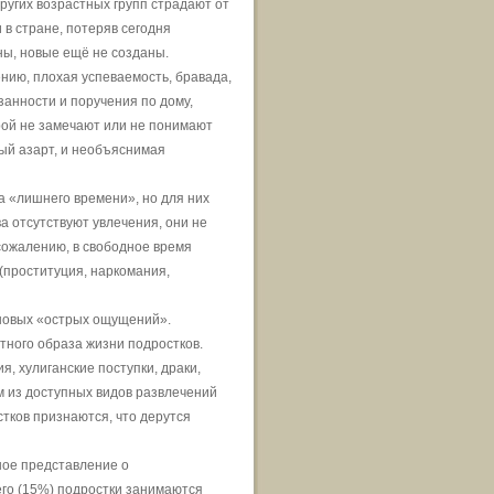
ругих возрастных групп страдают от
в стране, потеряв сегодня
ы, новые ещё не созданы.
ию, плохая успеваемость, бравада,
анности и поручения по дому,
рой не замечают или не понимают
ый азарт, и необъяснимая
 «лишнего времени», но для них
а отсутствуют увлечения, они не
 сожалению, в свободное время
проституция, наркомания,
 новых «острых ощущений».
тного образа жизни подростков.
, хулиганские поступки, драки,
м из доступных видов развлечений
стков признаются, что дерутся
ное представление о
его (15%) подростки занимаются