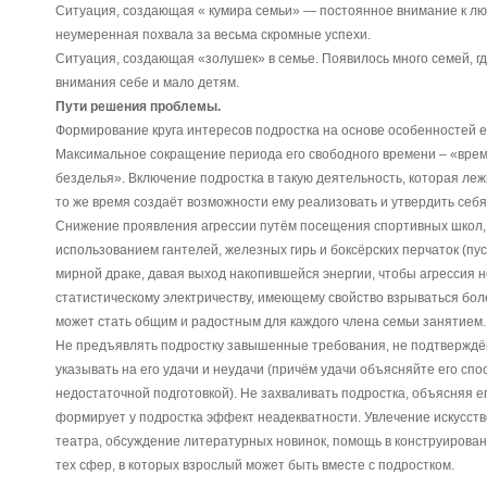
Ситуация, создающая « кумира семьи» — постоянное внимание к л
неумеренная похвала за весьма скромные успехи.
Ситуация, создающая «золушек» в семье. Появилось много семей, г
внимания себе и мало детям.
Пути решения проблемы.
Формирование круга интересов подростка на основе особенностей е
Максимальное сокращение периода его свободного времени – «врем
безделья». Включение подростка в такую деятельность, которая леж
то же время создаёт возможности ему реализовать и утвердить себя
Снижение проявления агрессии путём посещения спортивных школ, 
использованием гантелей, железных гирь и боксёрских перчаток (пуст
мирной драке, давая выход накопившейся энергии, чтобы агрессия 
статистическому электричеству, имеющему свойство взрываться бо
может стать общим и радостным для каждого члена семьи занятием.
Не предъявлять подростку завышенные требования, не подтверждё
указывать на его удачи и неудачи (причём удачи объясняйте его спо
недостаточной подготовкой). Не захваливать подростка, объясняя его
формирует у подростка эффект неадекватности. Увлечение искусств
театра, обсуждение литературных новинок, помощь в конструирован
тех сфер, в которых взрослый может быть вместе с подростком.