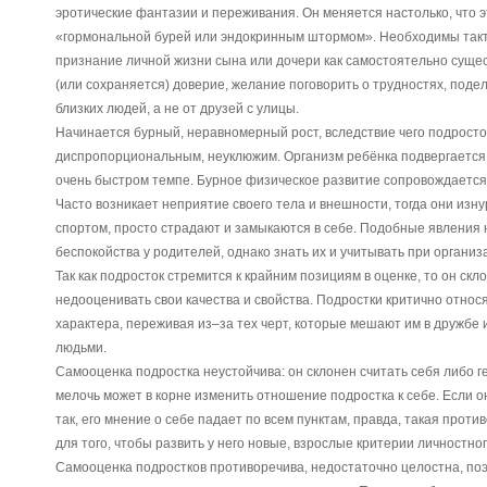
эротические фантазии и переживания. Он меняется настолько, что 
«гормональной бурей или эндокринным штормом». Необходимы такт 
признание личной жизни сына или дочери как самостоятельно суще
(или сохраняется) доверие, желание поговорить о трудностях, подел
близких людей, а не от друзей с улицы.
Начинается бурный, неравномерный рост, вследствие чего подросто
диспропорциональным, неуклюжим. Организм ребёнка подвергается 
очень быстром темпе. Бурное физическое развитие сопровождается
Часто возникает неприятие своего тела и внешности, тогда они изн
спортом, просто страдают и замыкаются в себе. Подобные явления
беспокойства у родителей, однако знать их и учитывать при органи
Так как подросток стремится к крайним позициям в оценке, то он скл
недооценивать свои качества и свойства. Подростки критично относ
характера, переживая из–за тех черт, которые мешают им в дружбе
людьми.
Самооценка подростка неустойчива: он склонен считать себя либо г
мелочь может в корне изменить отношение подростка к себе. Если он
так, его мнение о себе падает по всем пунктам, правда, такая про
для того, чтобы развить у него новые, взрослые критерии личностног
Самооценка подростков противоречива, недостаточно целостна, поэ