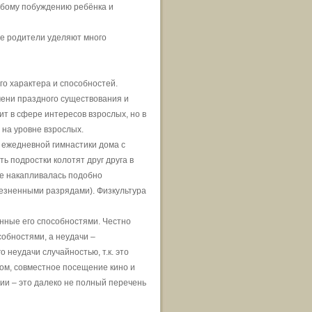
юбому побуждению ребёнка и
де родители уделяют много
го характера и способностей.
ени праздного существования и
ит в сфере интересов взрослых, но в
 на уровне взрослых.
ежедневной гимнастики дома с
ь подростки колотят друг друга в
не накапливалась подобно
лезненными разрядами). Физкультура
нные его способностями. Честно
собностями, а неудачи –
 неудачи случайностью, т.к. это
ом, совместное посещение кино и
ии – это далеко не полный перечень