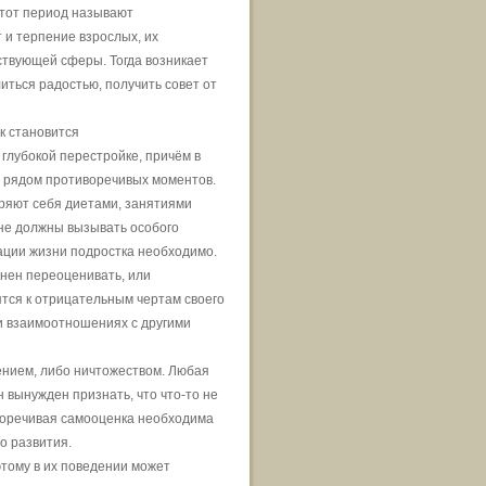
этот период называют
и терпение взрослых, их
ствующей сферы. Тогда возникает
иться радостью, получить совет от
к становится
глубокой перестройке, причём в
 рядом противоречивых моментов.
уряют себя диетами, занятиями
 не должны вызывать особого
зации жизни подростка необходимо.
онен переоценивать, или
ятся к отрицательным чертам своего
 и взаимоотношениях с другими
ением, либо ничтожеством. Любая
 вынужден признать, что что-то не
тиворечивая самооценка необходима
о развития.
тому в их поведении может