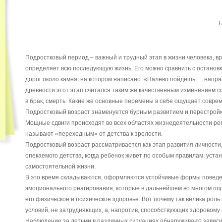
Н
Подростковый период – важный и трудный этап в жизни человека, вр
определяет всю последующую жизнь. Его можно сравнить с остановк
дорог около камня, на котором написано: «Налево пойдёшь…, напра
древности этот этап считался таким же качественным изменением со
в брак, смерть. Какие же основные перемены в себе ощущает совре
Подростковый возраст знаменуется бурным развитием и перестройк
Мощные сдвиги происходят во всех областях жизнедеятельности реб
называют «переходным» от детства к зрелости.
Подростковый возраст рассматривается как этап развития личности,
опекаемого детства, когда ребенок живет по особым правилам, уста
самостоятельной жизни.
В это время складываются, оформляются устойчивые формы поведе
эмоционального реагирования, которые в дальнейшем во многом опр
его физическое и психическое здоровье. Вот почему так велика рол
условий, не затрудняющих, а, напротив, способствующих здоровому
Наблюдение за детьми в различных ситуациях обнаруживают завис