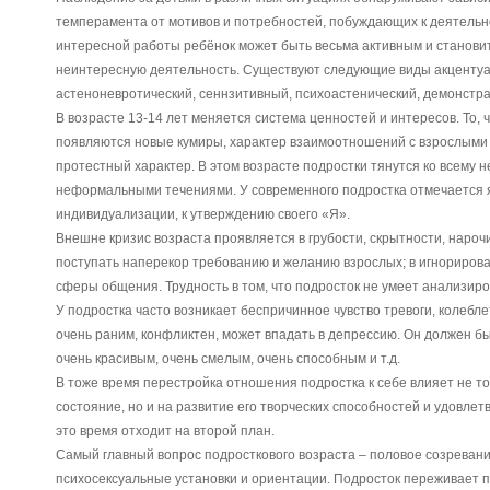
темперамента от мотивов и потребностей, побуждающих к деятельн
интересной работы ребёнок может быть весьма активным и станови
неинтересную деятельность. Существуют следующие виды акцентуа
астеноневротический, сеннзитивный, психоастенический, демонст
В возрасте 13-14 лет меняется система ценностей и интересов. То, 
появляются новые кумиры, характер взаимоотношений с взрослыми 
протестный характер. В этом возрасте подростки тянутся ко всему 
неформальными течениями. У современного подростка отмечается 
индивидуализации, к утверждению своего «Я».
Внешне кризис возраста проявляется в грубости, скрытности, наро
поступать наперекор требованию и желанию взрослых; в игнорирова
сферы общения. Трудность в том, что подросток не умеет анализир
У подростка часто возникает беспричинное чувство тревоги, колебле
очень раним, конфликтен, может впадать в депрессию. Он должен бы
очень красивым, очень смелым, очень способным и т.д.
В тоже время перестройка отношения подростка к себе влияет не т
состояние, но и на развитие его творческих способностей и удовле
это время отходит на второй план.
Самый главный вопрос подросткового возраста – половое созреван
психосексуальные установки и ориентации. Подросток переживает п