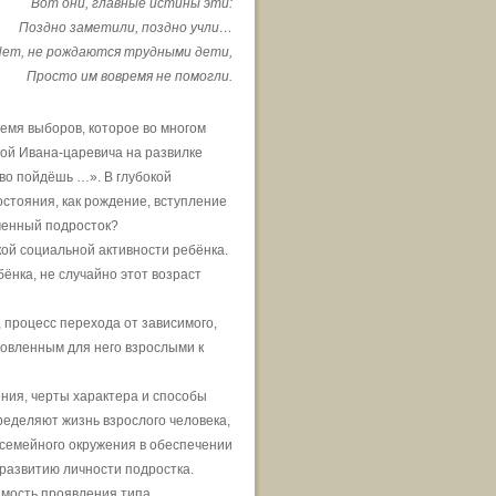
Вот они, главные истины эти:
Поздно заметили, поздно учли…
ет, не рождаются трудными дети,
Просто им вовремя не помогли.
емя выборов, которое во многом
ой Ивана-царевича на развилке
во пойдёшь …». В глубокой
стояния, как рождение, вступление
менный подросток?
ой социальной активности ребёнка.
ёнка, не случайно этот возраст
 процесс перехода от зависимого,
новленным для него взрослыми к
ния, черты характера и способы
еделяют жизнь взрослого человека,
ь семейного окружения в обеспечении
 развитию личности подростка.
имость проявления типа