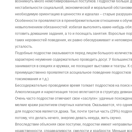
возникнуть много немотивированных поступков. Подростки больше д
нестабильности социальной, экономической и моральной обстановки 
необходимую ориентацию в ценностях и идеалах – старые разрушен
Особенности проявляются в пренебрежительном отношении к обучен
невыполнением обязанностей: избегая выполнять какие-нибудь обяз
готовить домашние задания, а то и посещать занятия. Взрослые по
таких неровностей поведения, их равно обескураживает и непомерн
усталость.
Подобные подростки оказываются перед лицом большого количества
характерно неумение содержательно проводить досуг. У большинств
занимаются в секциях и кружках, не посещают выставки и театры. К
преимущественно проявляется асоциальное поведение подростков (
токсикомания и т.д.)
Бессодержательно проводимое время толкает подростков на поиск
Алкоголизация и наркотизация тесно вплетаются в структуру девиан
Очень часто подростки отмечают свои «заслуги»: удачные похождения
мелкие кражи распитием спиртных напитков. Оказывается, что одни
для подростков является драка. Так, почти третья часть (29%) подро
потому, что делать нечего, энергию девать некуда, жить скучно.
Впоследствии объясняя свои поступки, подростки имеют неправиль
нравственности, справедливости, смелости и храбрости. Меньше вс