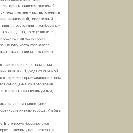
ости: при выполнении значимой,
тся медлительным при включении в
ций: циклоидный, гипертивный,
ративный,неустойчивый,конформный.
что было ценно, обесценивается,
и родителями часто носит
необычному, часто увлекаются
ярко выраженное стремление к
читости поведения, стремлении
нии замечаний, ухода от обычной
овать причины происходящего с ним.
тся самооценка, он в это время
ть в своих глазах очень умным,
олько на его эмоциональное
творённость жизнью вообще. Учёба в
ие. В это время формируются
ервую любовь, у него возникают