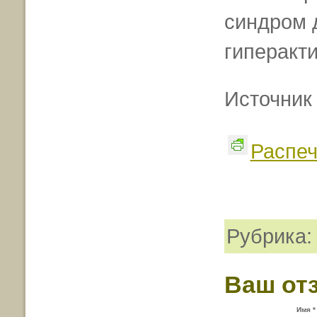
синдром 
гиперакти
Источни
Распеч
Рубрика
Ваш от
Имя *