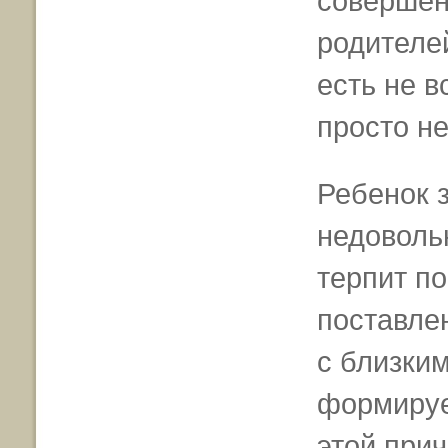
совершен
родителей
есть не в
просто не
Ребенок з
недовольн
терпит п
поставле
с близки
формируе
этой при