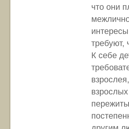
что они 
межлично
интересы 
требуют, 
К себе де
требоват
взрослея,
взрослых 
пережиты
постепен
другим л