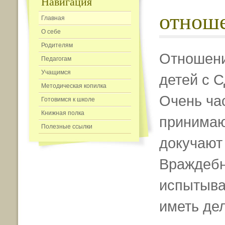
Навигация
отноше
Главная
О себе
Родителям
Отношени
Педагогам
Учащимся
детей с 
Методическая копилка
Очень ча
Готовимся к школе
Книжная полка
принимаю
Полезные ссылки
докучают
Враждебн
испытывае
иметь дел