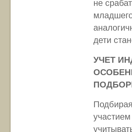
не сраба
младшего
аналогич
дети ста
УЧЕТ И
ОСОБЕН
ПОДБОР
Подбирая 
участием 
учитыват