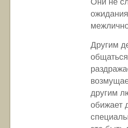
Они не с
ожидания
межлично
Другим д
общаться
раздража
возмущае
другим л
обижает д
специальн