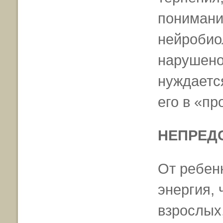
понимания
нейробио
нарушено 
нуждаетс
его в «пр
НЕПРЕД
От ребен
энергия, 
взрослых,