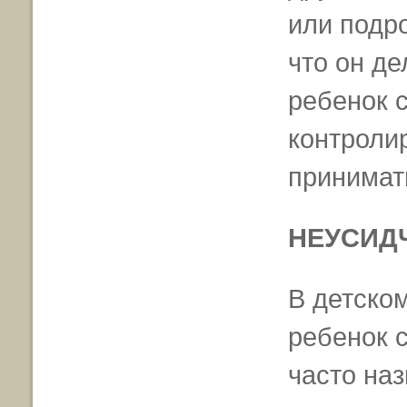
или подро
что он де
ребенок 
контролир
принимать
НЕУСИД
В детско
ребенок с
часто наз