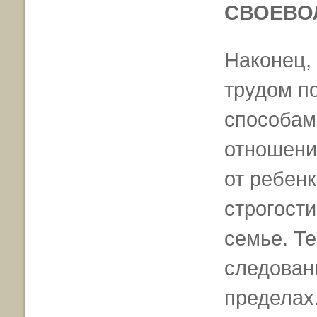
СВОЕВО
Наконец, 
трудом п
способами
отношени
от ребен
строгости
семье. Те
следован
пределах