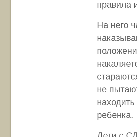
правила 
На него ч
наказыва
положени
накаляетс
стараютс
не пытаю
находить
ребенка.
Дети с С