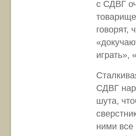
с СДВГ оч
товарище
говорят, 
«докучаю
играть», 
Сталкива
СДВГ нар
шута, чт
сверстник
ними все 