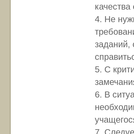
качества 
4. Не ну
требован
заданий, 
справить
5. С крит
замечани
6. В сит
необходи
учащегос
7. Следу