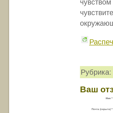
чувством 
чувствит
окружающ
Распеч
Рубрика
Ваш от
Имя *
Почта (скрыта) *