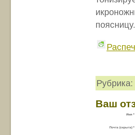
икроножн
поясницу
Распеч
Рубрика
Ваш от
Имя *
Почта (скрыта) *