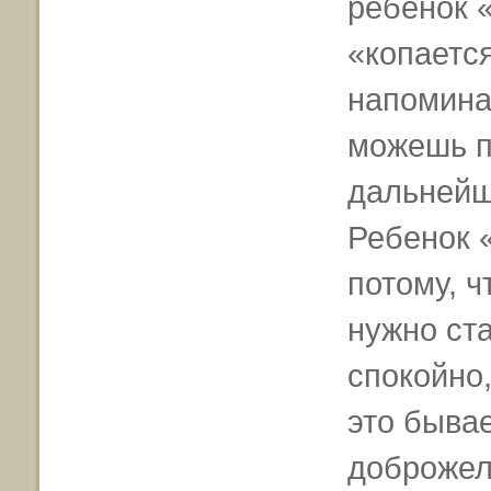
ребенок 
«копаетс
напомина
можешь п
дальнейш
Ребенок «
потому, ч
нужно ста
спокойно,
это бывае
доброжел