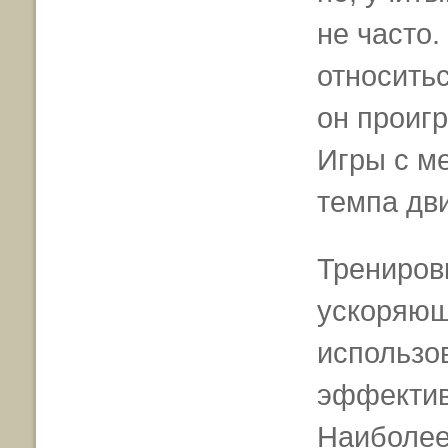
не часто.
относитьс
он проигр
Игры с м
темпа дв
Трениров
ускоряющ
использо
эффектив
Наиболее