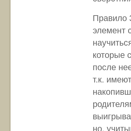
Правило 
элемент 
научиться
которые 
после не
т.к. имею
накопивши
родителя
выигрыва
но, учиты