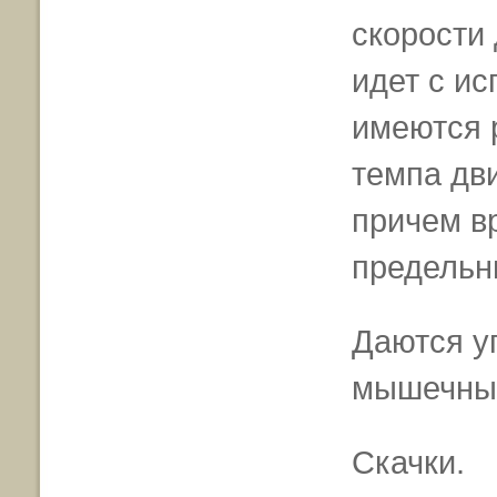
скорости 
идет с ис
имеются 
темпа дв
причем в
предельн
Даются у
мышечных
Скачки.