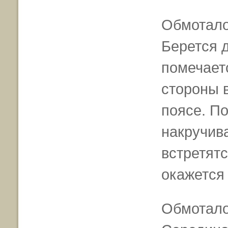
Обмотало
Берется 
помечает
стороны 
поясе. По
накручива
встретятс
окажется 
Обмотало