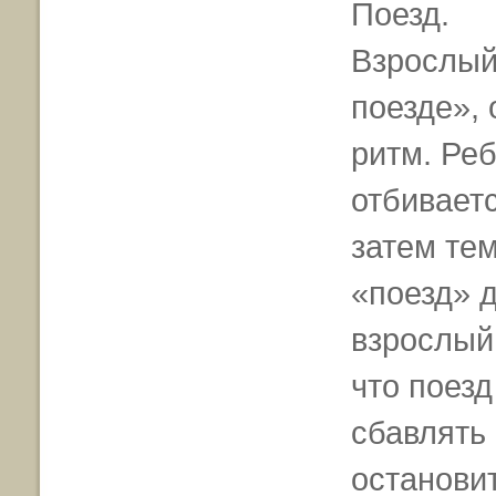
Поезд.
Взрослый
поезде»,
ритм. Реб
отбивает
затем те
«поезд» 
взрослый 
что поез
сбавлять 
останови