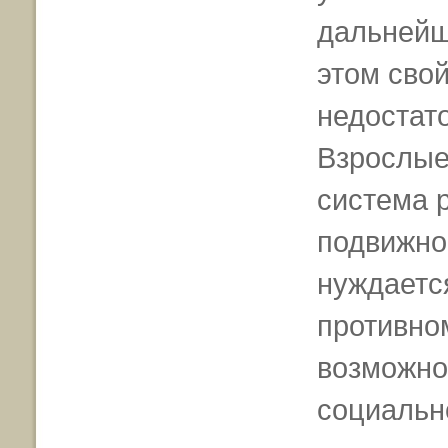
дальнейш
этом свой
недостат
Взрослые
система 
подвижно
нуждается
противно
возможно
социально