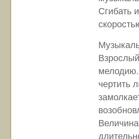
Сгибать и
скорость
Музыкаль
Взрослый
мелодию.
чертить л
замолкае
возобновл
Величина
длительн