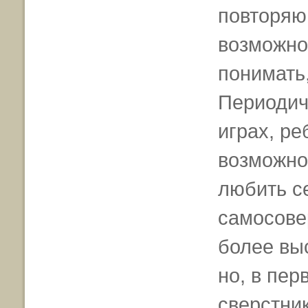
повторяю
возможнос
понимать,
Периодиче
играх, ре
возможнос
любить се
самосове
более выс
но, в пер
сверстник