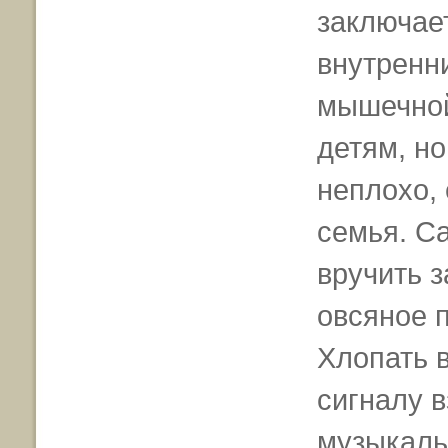
заключает
внутренни
мышечной
детям, но
неплохо, 
семья. С
вручить з
овсяное п
Хлопать 
сигналу 
музыкаль