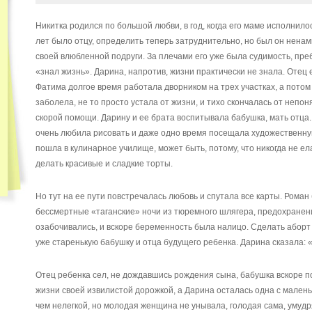
Никитка родился по большой любви, в год, когда его маме исполнило
лет было отцу, определить теперь затруднительно, но был он ненам
своей влюбленной подруги. За плечами его уже была судимость, пре
«знал жизнь». Дарина, напротив, жизни практически не знала. Отец 
Фатима долгое время работала дворником на трех участках, а потом 
заболела, не то просто устала от жизни, и тихо скончалась от непо
скорой помощи. Дарину и ее брата воспитывала бабушка, мать отца.
очень любила рисовать и даже одно время посещала художественную
пошла в кулинарное училище, может быть, потому, что никогда не е
делать красивые и сладкие торты.
Но тут на ее пути повстречалась любовь и спутала все карты. Роман 
бессмертные «таганские» ночи из тюремного шлягера, предохранен
озабочивались, и вскоре беременность была налицо. Сделать аборт 
уже старенькую бабушку и отца будущего ребенка. Дарина сказала: 
Отец ребенка сел, не дождавшись рождения сына, бабушка вскоре по
жизни своей извилистой дорожкой, а Дарина осталась одна с мален
чем нелегкой, но молодая женщина не унывала, голодая сама, умудр