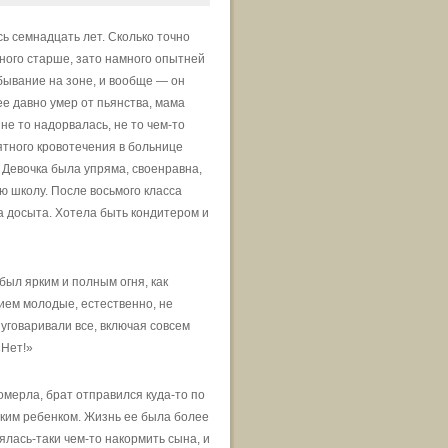
сь семнадцать лет. Сколько точно
ного старше, зато намного опытней
бывание на зоне, и вообще — он
ее давно умер от пьянства, мама
не то надорвалась, не то чем-то
нятного кровотечения в больнице
 Девочка была упряма, своенравна,
 школу. После восьмого класса
ла досыта. Хотела быть кондитером и
был ярким и полным огня, как
ием молодые, естественно, не
уговаривали все, включая совсем
«Нет!»
мерла, брат отправился куда-то по
ьким ребенком. Жизнь ее была более
ялась-таки чем-то накормить сына, и