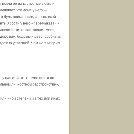
 пекли ее на костре, как ловили
аявляет, что дома у него —
-то булыжники раскиданы по всей
енты ярости у него «перемыкает» и
 словах Никитки заставляет меня
 здоровым, бодрым и дееспособным,
дежно уставшей. Чем же я могу им
 у нас же этот термин почти не
альном личностном расстройстве».
или иной степени и в тех или иных