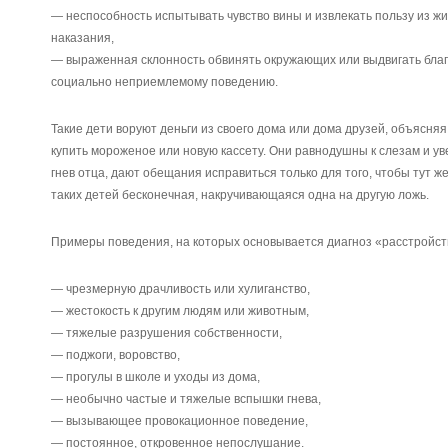
— неспособность испытывать чувство вины и извлекать пользу из жи
наказания,
— выраженная склонность обвинять окружающих или выдвигать бла
социально неприемлемому поведению.
Такие дети воруют деньги из своего дома или дома друзей, объясняя
купить мороженое или новую кассету. Они равнодушны к слезам и у
гнев отца, дают обещания исправиться только для того, чтобы тут ж
таких детей бесконечная, накручивающаяся одна на другую ложь.
Примеры поведения, на которых основывается диагноз «расстройств
— чрезмерную драчливость или хулиганство,
— жестокость к другим людям или животным,
— тяжелые разрушения собственности,
— поджоги, воровство,
— прогулы в школе и уходы из дома,
— необычно частые и тяжелые вспышки гнева,
— вызывающее провокационное поведение,
— постоянное, откровенное непослушание.