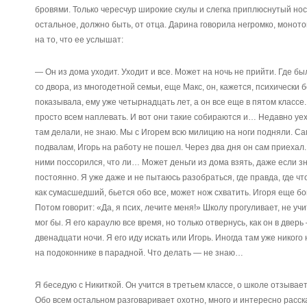
бровями. Только чересчур широкие скулы и слегка приплюснутый нос
остальное, должно быть, от отца. Дарина говорила негромко, монотон
на то, что ее услышат:
— Он из дома уходит. Уходит и все. Может на ночь не прийти. Где б
со двора, из многодетной семьи, еще Макс, он, кажется, психически б
показывала, ему уже четырнадцать лет, а он все еще в пятом классе.
просто всем наплевать. И вот они такие собираются и… Недавно уеха
там делали, не знаю. Мы с Игорем всю милицию на ноги подняли. Сам
подвалам, Игорь на работу не пошел. Через два дня он сам приехал. 
ними поссорился, что ли… Может деньги из дома взять, даже если зн
постоянно. Я уже даже и не пытаюсь разобраться, где правда, где чт
как сумасшедший, бьется обо все, может нож схватить. Игоря еще бо
Потом говорит: «Да, я псих, лечите меня!» Школу прогуливает, не учи
мог бы. Я его караулю все время, но только отвернусь, как он в дверь
двенадцати ночи. Я его иду искать или Игорь. Иногда там уже никого 
на подоконнике в парадной. Что делать — не знаю…
Я беседую с Никиткой. Он учится в третьем классе, о школе отзывае
Обо всем остальном разговаривает охотно, много и интересно расска