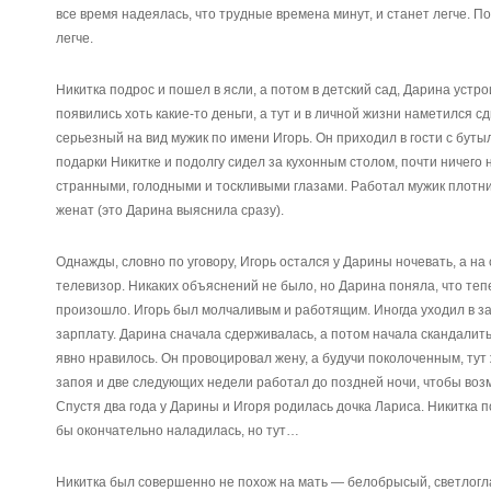
все время надеялась, что трудные времена минут, и станет легче. П
легче.
Никитка подрос и пошел в ясли, а потом в детский сад, Дарина устр
появились хоть какие-то деньги, а тут и в личной жизни наметился с
серьезный на вид мужик по имени Игорь. Он приходил в гости с бутыл
подарки Никитке и подолгу сидел за кухонным столом, почти ничего н
странными, голодными и тоскливыми глазами. Работал мужик плотник
женат (это Дарина выяснила сразу).
Однажды, словно по уговору, Игорь остался у Дарины ночевать, а н
телевизор. Никаких объяснений не было, но Дарина поняла, что тепер
произошло. Игорь был молчаливым и работящим. Иногда уходил в зап
зарплату. Дарина сначала сдерживалась, а потом начала скандалить
явно нравилось. Он провоцировал жену, а будучи поколоченным, тут
запоя и две следующих недели работал до поздней ночи, чтобы во
Спустя два года у Дарины и Игоря родилась дочка Лариса. Никитка 
бы окончательно наладилась, но тут…
Никитка был совершенно не похож на мать — белобрысый, светлогл