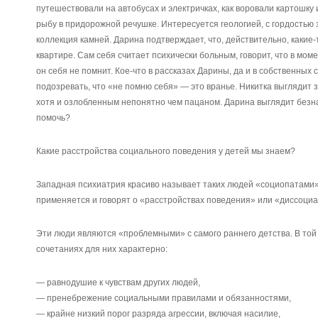
путешествовали на автобусах и электричках, как воровали картошку и
рыбу в придорожной речушке. Интересуется геологией, с гордостью з
коллекция камней. Дарина подтверждает, что, действительно, какие
квартире. Сам себя считает психически больным, говорит, что в мом
он себя не помнит. Кое-что в рассказах Дарины, да и в собственных
подозревать, что «не помню себя» — это вранье. Никитка выглядит
хотя и озлобленным непонятно чем пацаном. Дарина выглядит безна
помочь?
Какие расстройства социального поведения у детей мы знаем?
Западная психиатрия красиво называет таких людей «социопатами»,
применяется и говорят о «расстройствах поведения» или «диссоци
Эти люди являются «проблемными» с самого раннего детства. В той 
сочетаниях для них характерно:
— равнодушие к чувствам других людей,
— пренебрежение социальными правилами и обязанностями,
— крайне низкий порог разряда агрессии, включая насилие,