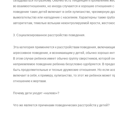
складываться по-разному. Обычно есть тенденция к проявлению жес
во взаимоотношениях, но иногда случаются и хорошие отношения с
поведение таких детей включает в себя хулиганство, чрезмерную дра
вымогательство или нападение с насилием. Характерны также грубо
авторитетам, тяжелые вспышки неконтролируемой ярости, жестокос
3. Социализированное расстройство поведения.
Эта категория применяется к расстройствам поведения, включающи
агрессивное поведение, и возникающим у детей, обычно хорошо инте
В этом случае ребенок имеет обычно группу сверстников, которой он
неприемлемое поведение ребенка безусловно одобряется. В предела
быть продолжительные и тесные дружеские отношения. Но если ас
включает в себя, к примеру, хулиганство, то этот же ребенок может 
отношению к жертвам.
Почему дети уходят «налево»?
Что же является причинами поведенческих расстройств у детей?