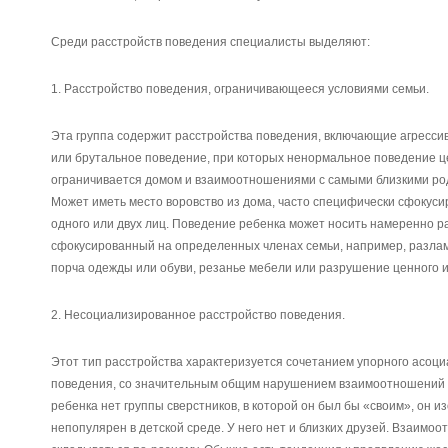
Среди расстройств поведения специалисты выделяют:
1. Расстройство поведения, ограничивающееся условиями семьи.
Эта группа содержит расстройства поведения, включающие агресс
или брутальное поведение, при которых ненормальное поведение ц
ограничивается домом и взаимоотношениями с самыми близкими ро
Может иметь место воровство из дома, часто специфически сфокуси
одного или двух лиц. Поведение ребенка может носить намеренно р
сфокусированный на определенных членах семьи, например, разла
порча одежды или обуви, резанье мебели или разрушение ценного 
2. Несоциализированное расстройство поведения.
Этот тип расстройства характеризуется сочетанием упорного асоци
поведения, со значительным общим нарушением взаимоотношений ре
ребенка нет группы сверстников, в которой он был бы «своим», он и
непопулярен в детской среде. У него нет и близких друзей. Взаимо