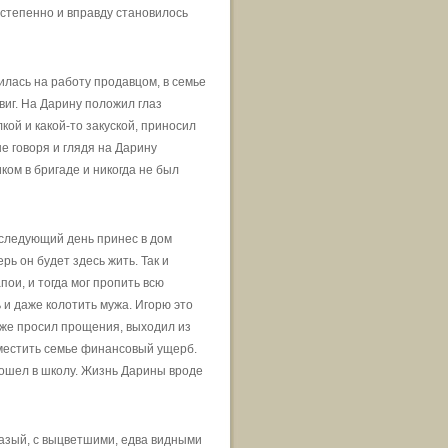
остепенно и вправду становилось
оилась на работу продавцом, в семье
двиг. На Дарину положил глаз
кой и какой-то закуской, приносил
е говоря и глядя на Дарину
ом в бригаде и никогда не был
а следующий день принес в дом
ь он будет здесь жить. Так и
ои, и тогда мог пропить всю
 и даже колотить мужа. Игорю это
 же просил прощения, выходил из
зместить семье финансовый ущерб.
пошел в школу. Жизнь Дарины вроде
азый, с выцветшими, едва видными