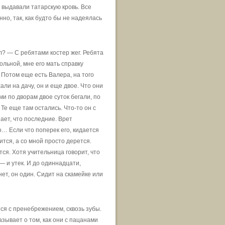
 выдавали татарскую кровь. Все
но, так, как будто бы не надеялась
ыл? — С ребятами костер жег. Ребята
ольной, мне его мать справку
 Потом еще есть Валера, на того
ли на дачу, он и еще двое. Что они
и по дворам двое суток бегали, по
Те еще там остались. Что-то он с
ает, что последние. Врет
о… Если что поперек его, кидается
ится, а со мной просто дерется.
тся. Хотя учительница говорит, что
 — и утек. И до одиннадцати,
нет, он один. Сидит на скамейке или
тся с пренебрежением, сквозь зубы.
зывает о том, как они с пацанами