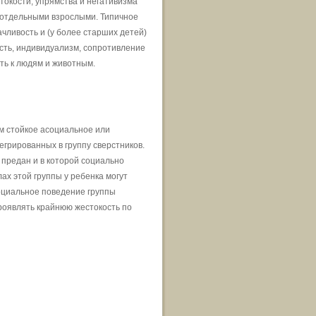
токости, упрямства и негативизма
 отдельными взрослыми. Типичное
чливость и (у более старших детей)
сть, индивидуализм, сопротивление
ть к людям и животным.
м стойкое асоциальное или
грированных в группу сверстников.
 предан и в которой социально
х этой группы у ребенка могут
оциальное поведение группы
проявлять крайнюю жестокость по