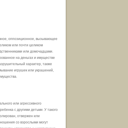
ивное, оппозиционное, вызывающее
еликом или почти целиком
дственниками или домочадцами.
рованное на деньгах и имуществе
азрушительный характер, также
мывание игрушек или украшений,
имущества.
ального или агрессивного
бенка с другими детьми. У такого
золирован, отвержен или
отношения со взрослыми могут