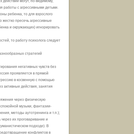
 действий могут, по-видимому,
ля работы с агрессивными детьми.
оны ребенка, то для взрослого
о жестко пресечь агрессивные
ебенка и окружающих) игнорировать
стей, то работу психолога следует
азнообразных стратегий
гирования негативных чувств без
рессия проявляется в прямой
грессию в косвенную с помощью
з активные действия, занятия
пряжения через физическую
 спокойной музыки, фантазии-
ия, методы аутотренинга и т.п.);
 через их проговаривание и
гуманистическом подходе). В
предотвращение конфликтов в