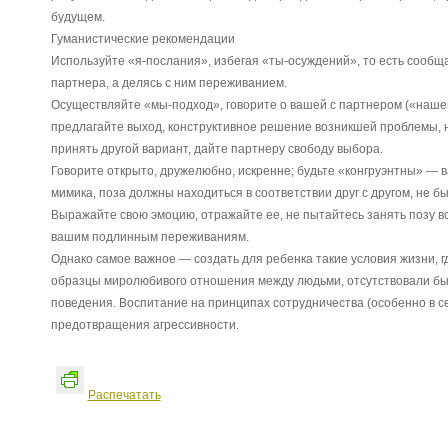
будущем.
Гуманистические рекомендации
Используйте «я-послания», избегая «ты-осуждений», то есть сообща
партнера, а делясь с ним переживанием.
Осуществляйте «мы-подход», говорите о вашей с партнером («нашей
предлагайте выход, конструктивное решение возникшей проблемы, н
принять другой вариант, дайте партнеру свободу выбора.
Говорите открыто, дружелюбно, искренне; будьте «конгруэнтны» — в
мимика, поза должны находиться в соответствии друг с другом, не 
Выражайте свою эмоцию, отражайте ее, не пытайтесь занять позу в
вашим подлинным переживаниям.
Однако самое важное — создать для ребенка такие условия жизни, 
образцы миролюбивого отношения между людьми, отсутствовали бы
поведения. Воспитание на принципах сотрудничества (особенно в с
предотвращения агрессивности.
Распечатать