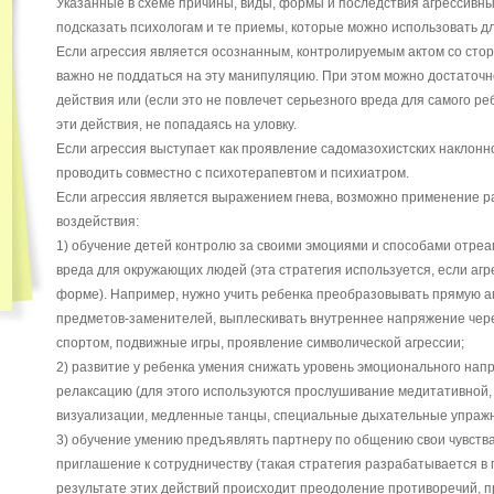
Указанные в схеме причины, виды, формы и последствия агрессивных
подсказать психологам и те приемы, которые можно использовать д
Если агрессия является осознанным, контролируемым актом со стор
важно не поддаться на эту манипуляцию. При этом можно достаточн
действия или (если это не повлечет серьезного вреда для самого р
эти действия, не попадаясь на уловку.
Если агрессия выступает как проявление садомазохистских наклонно
проводить совместно с психотерапевтом и психиатром.
Если агрессия является выражением гнева, возможно применение р
воздействия:
1) обучение детей контролю за своими эмоциями и способами отреа
вреда для окружающих людей (эта стратегия используется, если аг
форме). Например, нужно учить ребенка преобразовывать прямую а
предметов-заменителей, выплескивать внутреннее напряжение чере
спортом, подвижные игры, проявление символической агрессии;
2) развитие у ребенка умения снижать уровень эмоционального на
релаксацию (для этого используются прослушивание медитативной,
визуализации, медленные танцы, специальные дыхательные упражнен
3) обучение умению предъявлять партнеру по общению свои чувства
приглашение к сотрудничеству (такая стратегия разрабатывается в 
результате этих действий происходит преодоление противоречий, 