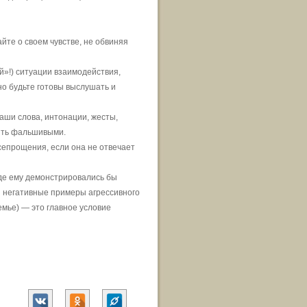
йте о своем чувстве, не обвиняя
»!) ситуации взаимодействия,
о будьте готовы выслушать и
аши слова, интонации, жесты,
быть фальшивыми.
сепрощения, если она не отвечает
где ему демонстрировались бы
 негативные примеры агрессивного
емье) — это главное условие