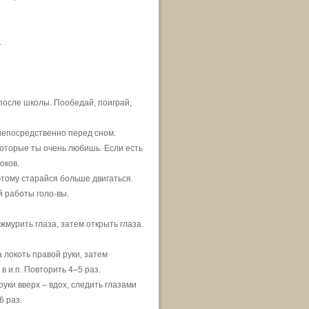
.
 после школы. Пообедай, поиграй,
 непосредственно перед сном.
которые ты очень любишь. Если есть
оков.
этому старайся больше двигаться.
й работы голо-вы.
ажмурить глаза, затем открыть глаза.
а локоть правой руки, затем
в и.п. Повторить 4–5 раз.
руки вверх – вдох, следить глазами
6 раз.