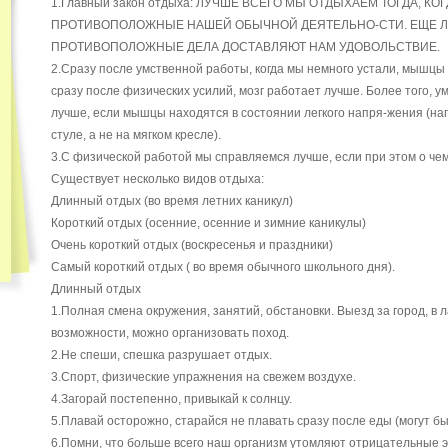
1.Главный закон отдыха: ЛУЧШЕ ВСЕГО МЫ ОТДЫХАЕМ ТОГДА, К
ПРОТИВОПОЛОЖНЫЕ НАШЕЙ ОБЫЧНОЙ ДЕЯТЕЛЬНО-СТИ. ЕЩЕ Л
ПРОТИВОПОЛОЖНЫЕ ДЕЛА ДОСТАВЛЯЮТ НАМ УДОВОЛЬСТВИЕ.
2.Сразу после умственной работы, когда мы немного устали, мышцы 
сразу после физических усилий, мозг работает лучше. Более того, 
лучше, если мышцы находятся в состоянии легкого напря-жения (на
стуле, а не на мягком кресле).
3.С физической работой мы справляемся лучше, если при этом о чем
Существует несколько видов отдыха:
Длинный отдых (во время летних каникул)
Короткий отдых (осенние, осенние и зимние каникулы)
Очень короткий отдых (воскресенья и праздники)
Самый короткий отдых ( во время обычного школьного дня).
Длинный отдых
1.Полная смена окружения, занятий, обстановки. Выезд за город, в л
возможности, можно организовать поход.
2.Не спеши, спешка разрушает отдых.
3.Спорт, физические упражнения на свежем воздухе.
4.Загорай постепенно, привыкай к солнцу.
5.Плавай осторожно, старайся не плавать сразу после еды (могут быт
6.Помни, что больше всего наш организм утомляют отрицательные 