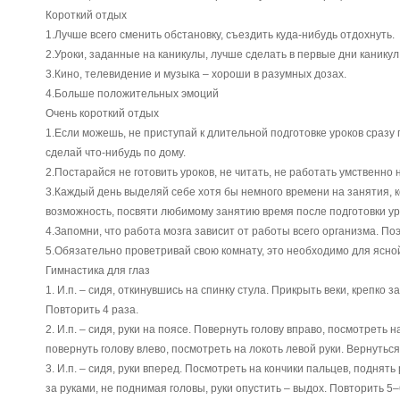
Короткий отдых
1.Лучше всего сменить обстановку, съездить куда-нибудь отдохнуть.
2.Уроки, заданные на каникулы, лучше сделать в первые дни каникул
3.Кино, телевидение и музыка – хороши в разумных дозах.
4.Больше положительных эмоций
Очень короткий отдых
1.Если можешь, не приступай к длительной подготовке уроков сразу
сделай что-нибудь по дому.
2.Постарайся не готовить уроков, не читать, не работать умственно
3.Каждый день выделяй себе хотя бы немного времени на занятия, 
возможность, посвяти любимому занятию время после подготовки ур
4.Запомни, что работа мозга зависит от работы всего организма. По
5.Обязательно проветривай свою комнату, это необходимо для ясно
Гимнастика для глаз
1. И.п. – сидя, откинувшись на спинку стула. Прикрыть веки, крепко з
Повторить 4 раза.
2. И.п. – сидя, руки на поясе. Повернуть голову вправо, посмотреть н
повернуть голову влево, посмотреть на локоть левой руки. Вернуться 
3. И.п. – сидя, руки вперед. Посмотреть на кончики пальцев, поднять 
за руками, не поднимая головы, руки опустить – выдох. Повторить 5–