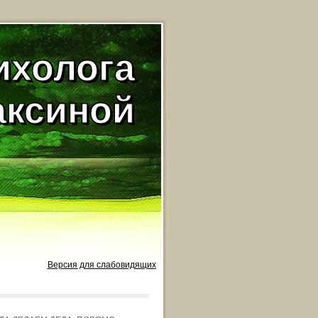
ихолога
аксиной
Версия для слабовидящих