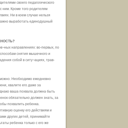
дителями своего педагогического
с ним. Кроме того родителям
виях. Ни в коем случае нельзя
 важно выработать единодушный
ЖНОСТЬ?
в¬ных направлениях: во-первых, по
 способам снятия мышечного и
адения собой в ситу¬ациях, трав-
озможно. Необходимо ежедневно
ни, хвалите его даже за
Однако ваша похвала должна быть
енок обязательно должен знать, за
тобы похвалить ребенка.
итивную оценку его действиям и
вами других детей, принимайте
ьтаты ребенка только с его же