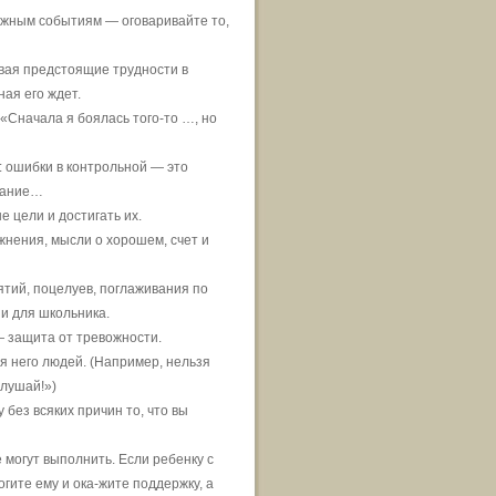
ажным событиям — оговаривайте то,
ывая предстоящие трудности в
ная его ждет.
«Сначала я боялась того-то …, но
: ошибки в контрольной — это
имание…
 цели и достигать их.
жнения, мысли о хорошем, счет и
ятий, поцелуев, поглаживания по
 и для школьника.
— защита от тревожности.
я него людей. (Например, нельзя
слушай!»)
 без всяких причин то, что вы
е могут выполнить. Если ребенку с
гите ему и ока-жите поддержку, а