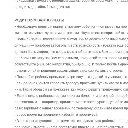
придумывать вместе с ребенком сказки, герои которых могут попада
находить достойный выход из них.
РОДИТЕЛЯМ ВАЖНО ЗНАТЬ!
• Необходимо понять и принять тре-вогу ребенка — он имеет на нее
жизнью, мыслями, чувствами, страхами. Научите его говорить об это
школьной жизни, вместе ищите выход. Учите делать полезный выво
ситуаций — приобретается опыт, есть возможность избежать еще бо
должен быть уверен, что всегда может об-ратиться к Вам за помощью
проблемы не кажутся Вам серьезными, признавайте его право на пе
сочувствуйте («Да, это неприятно, обидно…»). И только после выра
помогите найти решение выход, увидеть положительные стороны.
• Помогайте ребенку преодолеть тре-вогу — создавайте условия, в 
Если ребенок боится спросить дорогу у прохожих, купить что-то в маг
ним. Таким образом вы по-кажете, как можно решить тревожащую си
• Если в школе ребенок пропустил из-за болезни много дней, попро
постепенным — например, придите вместе после уроков, узнайте д
разговаривает с одноклассниками по телефону; ограничьте время п
первое время на продленку, избегайте перегрузок.
• В сложных ситуациях не стремитесь все сделать за ребенка — пре
проблемой вместе, иногда достаточно просто Вашего присутствия.