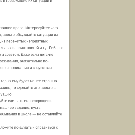
ть в тревожащие их ситуации и
 полное право. Интересуйтесь его
м, вместе обсуждайте ситуации из
д из пережитых неприятных
льших неприятностей и т.д. Ребенок
 и советом. Даже если детские
реживания, обязательно по-
жения понимания и сочувствия
которых ему будет менее страшно.
азине, то сделайте это вместе с
туацию.
буйте сде-лать его возвращение
омашнее задание, пусть
ребывания в школе — не оставляйте
дложите по-думать и справиться с