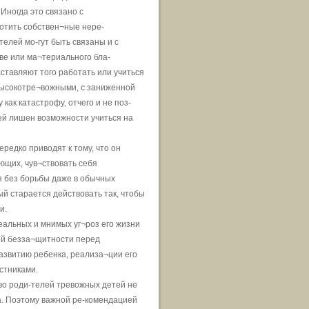
ногда это связано с
отить собствен¬ные нере-
елей мо-гут быть связаны и с
ве или ма¬териального бла-
аставляют того работать или учиться
 высокотре¬вожными, с заниженной
ак катастрофу, отчего и не поз-
ей лишен возможности учиться на
редко приводят к тому, что он
ющих, чув¬ствовать себя
я без борьбы даже в обычных
ый старается действовать так, чтобы
и.
еальных и мнимых уг¬роз его жизни
ой безза¬щитности перед
азвитию ребенка, реализа¬ции его
стниками.
во роди-телей тревожных детей не
а. Поэтому важной ре-комендацией