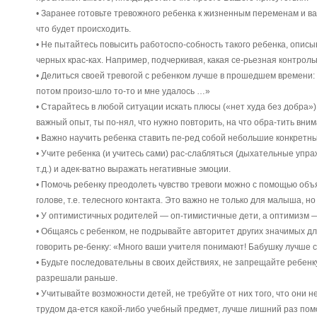
• Заранее готовьте тревожного ребенка к жизненным переменам и в
что будет происходить.
• Не пытайтесь повысить работоспо-собность такого ребенка, опис
черных крас-ках. Например, подчеркивая, какая се-рьезная контроль
• Делиться своей тревогой с ребенком лучше в прошедшем времени: 
потом произо-шло то-то и мне удалось …»
• Старайтесь в любой ситуации искать плюсы («нет худа без добра»)
важный опыт, ты по-нял, что нужно повторить, на что обра-тить вн
• Важно научить ребенка ставить пе-ред собой небольшие конкретные
• Учите ребенка (и учитесь сами) рас-слабляться (дыхательные упра
т.д.) и адек-ватно выражать негативные эмоции.
• Помочь ребенку преодолеть чувство тревоги можно с помощью объ
голове, т.е. телесного контакта. Это важно не только для малыша, но
• У оптимистичных родителей — оп-тимистичные дети, а оптимизм 
• Общаясь с ребенком, не подрывайте авторитет других значимых дл
говорить ре-бенку: «Много ваши учителя понимают! Бабушку лучше 
• Будьте последовательны в своих действиях, не запрещайте ребенку
разрешали раньше.
• Учитывайте возможности детей, не требуйте от них того, что они н
трудом да-ется какой-либо учебный предмет, лучше лишний раз помо