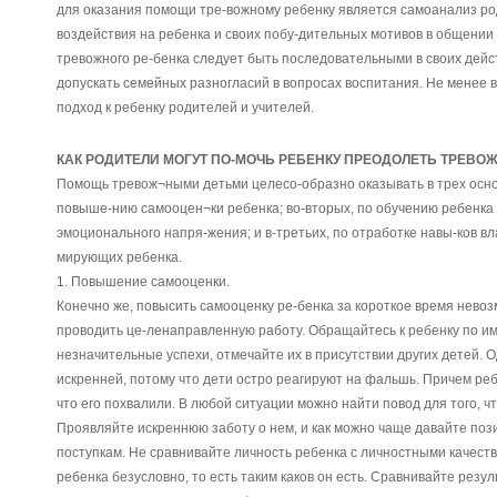
для оказания помощи тре-вожному ребенку является самоанализ ро
воздействия на ребенка и своих побу-дительных мотивов в общении 
тревожного ре-бенка следует быть последовательными в своих дейст
допускать семейных разногласий в вопросах воспитания. Не менее
подход к ребенку родителей и учителей.
КАК РОДИТЕЛИ МОГУТ ПО-МОЧЬ РЕБЕНКУ ПРЕОДОЛЕТЬ ТРЕВО
Помощь тревож¬ными детьми целесо-образно оказывать в трех осно
повыше-нию самооцен¬ки ребенка; во-вторых, по обучению ребенка
эмоционального напря-жения; и в-третьих, по отработке навы-ков вл
мирующих ребенка.
1. Повышение самооценки.
Конечно же, повысить самооценку ре-бенка за короткое время нев
проводить це-ленаправленную работу. Обращайтесь к ребенку по име
незначительные успехи, отмечайте их в присутствии других детей. 
искренней, потому что дети остро реагируют на фальшь. Причем реб
что его похвалили. В любой ситуации можно найти повод для того, ч
Проявляйте искреннюю заботу о нем, и как можно чаще давайте поз
поступкам. Не сравнивайте личность ребенка с личностными качест
ребенка безусловно, то есть таким каков он есть. Сравнивайте резул