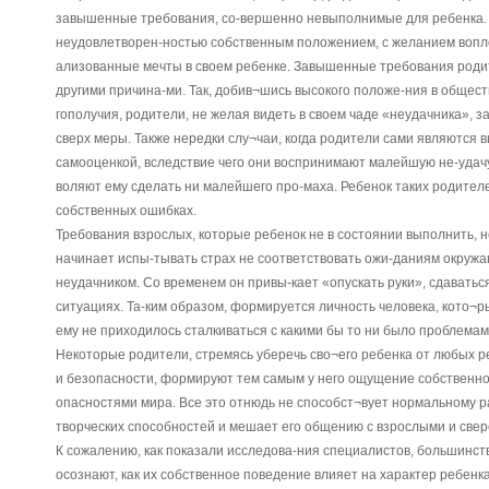
завышенные требования, со-вершенно невыполнимые для ребенка. И
неудовлетворен-ностью собственным положением, с желанием вопл
ализованные мечты в своем ребенке. Завышенные требования родит
другими причина-ми. Так, добив¬шись высокого положе-ния в общест
гополучия, родители, не желая видеть в своем чаде «неудачника», з
сверх меры. Также нередки слу¬чаи, когда родители сами являются
самооценкой, вследствие чего они воспринимают малейшую не-удачу к
воляют ему сделать ни малейшего про-маха. Ребенок таких родител
собственных ошибках.
Требования взрослых, которые ребенок не в состоянии выполнить, не
начинает испы-тывать страх не соответствовать ожи-даниям окружа
неудачником. Со временем он привы-кает «опускать руки», сдаватьс
ситуациях. Та-ким образом, формируется личность человека, кото¬р
ему не приходилось сталкиваться с какими бы то ни было проблемам
Некоторые родители, стремясь уберечь сво¬его ребенка от любых р
и безопасности, формируют тем самым у него ощущение собственн
опасностями мира. Все это отнюдь не способст¬вует нормальному р
творческих способностей и мешает его общению с взрослыми и свер
К сожалению, как показали исследова-ния специалистов, большинст
осознают, как их собственное поведение влияет на характер ребенк