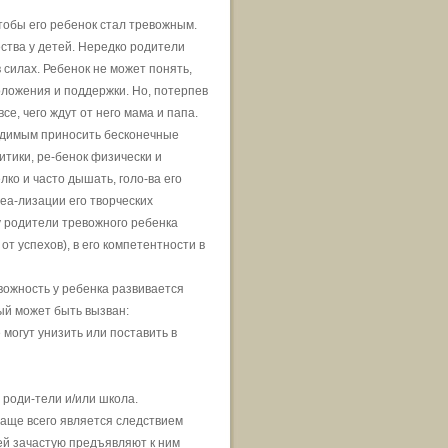
чтобы его ребенок стал тревожным.
ства у детей. Нередко родители
 силах. Ребенок не может понять,
оложения и поддержки. Но, потерпев
се, чего ждут от него мама и папа.
бходимым приносить бесконечные
итики, ре-бенок физически и
ко и часто дышать, голо-ва его
реа-лизации его творческих
у родители тревожного ребенка
от успехов), в его компетентности в
вожность у ребенка развивается
рый может быть вызван:
могут унизить или поставить в
роди-тели и/или школа.
аще всего является следствием
ей зачастую предъявляют к ним