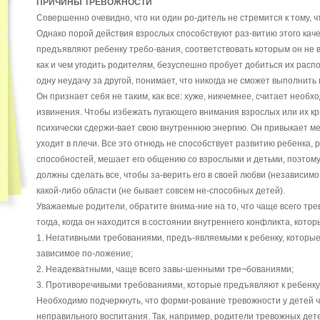
ПРИЧИНЫ ТРЕВОЖНОСТИ
Совершенно очевидно, что ни один ро-дитель не стремится к тому, 
Однако порой действия взрослых способствуют раз-витию этого каче
предъявляют ребенку требо-вания, соответствовать которым он не в
как и чем угодить родителям, безуспешно пробует добиться их расп
одну неудачу за другой, понимает, что никогда не сможет выполнить в
Он признает себя не таким, как все: хуже, никчемнее, считает нео
извинения. Чтобы избежать пугающего внимания взрослых или их кр
психически сдержи-вает свою внутреннюю энергию. Он привыкает мел
уходит в плечи. Все это отнюдь не способствует развитию ребенка, 
способностей, мешает его общению со взрослыми и детьми, поэтом
должны сделать все, чтобы за-верить его в своей любви (независимо 
какой-либо области (не бывает совсем не-способных детей).
Уважаемые родители, обратите внима-ние на то, что чаще всего тре
тогда, когда он находится в состоянии внутреннего конфликта, кото
1. Негативными требованиями, предъ-являемыми к ребенку, которые 
зависимое по-ложение;
2. Неадекватными, чаще всего завы-шенными тре¬бованиями;
3. Противоречивыми требованиями, которые предъявляют к ребенку 
Необходимо подчеркнуть, что форми-рование тревожности у детей ч
неправильного воспитания. Так, например, родители тревожных дет