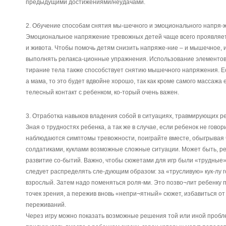
предыдущими достижениями/неудачами.
2. Обучение способам снятия мы-шечного и эмоционального напря-
Эмоциональное напряжение тревожных детей чаще всего проявляет
и живота. Чтобы помочь детям снизить напряже-ние – и мышечное, 
выполнять релакса-ционные упражнения. Использование элементов 
тирание тела также способствует снятию мышечного напряжения. Есл
а мама, то это будет вдвойне хорошо, так как кроме самого массажа
телесный контакт с ребенком, ко-торый очень важен.
3. Отработка навыков владения собой в ситуациях, травмирующих р
Зная о трудностях ребенка, а так же в случае, если ребенок не говори
наблюдаются симптомы тревожности, поиграйте вместе, обыгрывая че
солдатиками, куклами возможные сложные ситуации. Может быть, р
развитие со-бытий. Важно, чтобы сюжетами для игр были «трудные» 
следует распределять сле-дующим образом: за «трусливую» кук-лу г
взрослый. Затем надо поменяться роля-ми. Это позво¬лит ребенку 
точек зрения, а пережив вновь «непри¬ятный» сюжет, избавиться о
переживаний.
Через игру можно показать возможные решения той или иной пробле