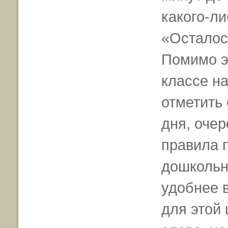
какого-л
«Осталос
Помимо эт
классе н
отметить
дня, оче
правила 
дошкольн
удобнее 
для этой 