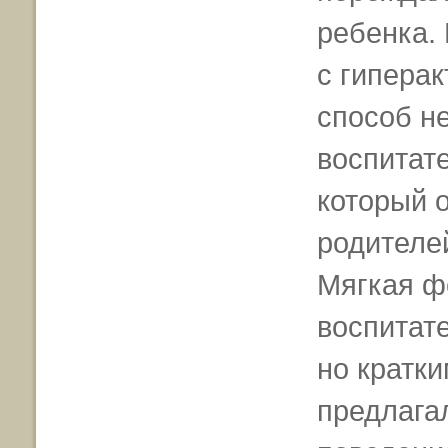
ребенка. 
с гиперак
способ н
воспитат
который 
родителе
Мягкая ф
воспитат
но кратки
предлага