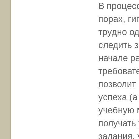
В процес
порах, г
трудно о
следить з
начале р
требовате
позволит
успеха (а
учебную 
получать
задания,