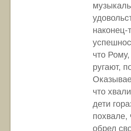
музыкаль
удовольс
наконец-т
успешнос
что Рому,
ругают, п
Оказывает
что хвали
дети гора
похвале,
обрел сво