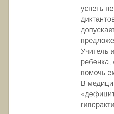
успеть п
диктанто
допускает
предложе
Учитель 
ребенка,
помочь е
В медици
«дефицит
гиперакти