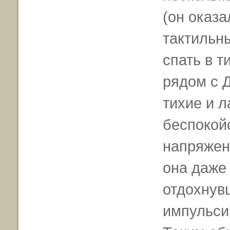
(он оказ
тактильны
спать в т
рядом с 
тихие и 
беспокой
напряжен
она даже
отдохнув
импульси