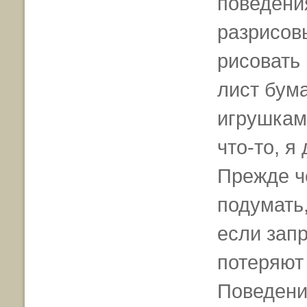
поведени
разрисов
рисовать 
лист бума
игрушкам
что-то, я
Прежде че
подумать
если запр
потеряют
Поведени