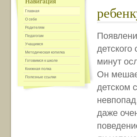
Навигация
ребенк
Главная
О себе
Родителям
Появлени
Педагогам
Учащимся
детского 
Методическая копилка
минут осл
Готовимся к школе
Книжная полка
Он мешает
Полезные ссылки
детском с
невпопад,
даже очен
поведени