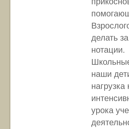
прикоснов
помогающ
Взрослог
делать з
нотации.
Школьные
наши дети
нагрузка 
интенсивн
урока уч
деятельн