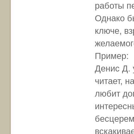
работы пе
Однако бы
ключе, в
желаемог
Пример:
Денис Д. 
читает, н
любит до
интересн
бесцерем
вскакивае