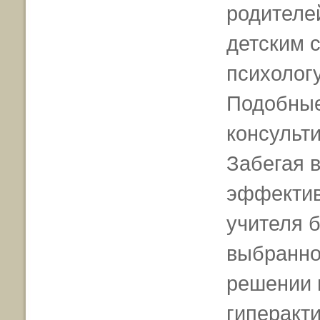
родителе
детским 
психолог
Подобные
консульт
Забегая в
эффектив
учителя б
выбранно
решении 
гиперакти