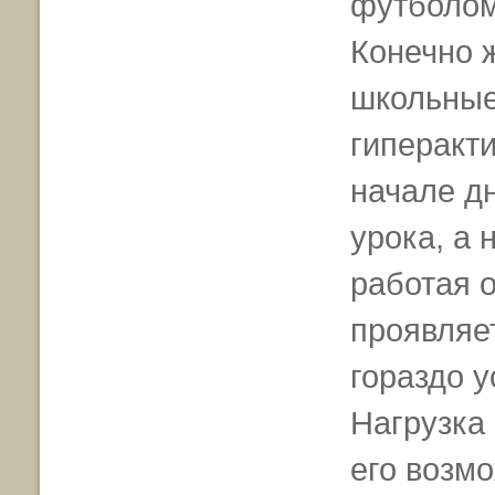
футболом
Конечно ж
школьные
гиперакти
начале дн
урока, а 
работая о
проявляет
гораздо у
Нагрузка
его возм