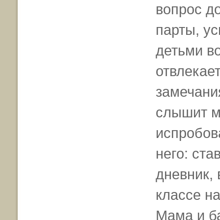
вопрос до
парты, ус
детьми во
отвлекает
замечания
слышит м
испробов
него: ста
дневник, 
классе н
Мама и б