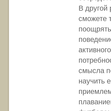
В другой 
сможете 
поощрять
поведение
активног
потребнос
смысла п
научить 
приемлем
плаванием