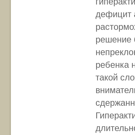
гиперакт
дефицит 
растормо
решение 
непреклон
ребенка 
такой сл
внимател
сдержанн
Гиперакт
длительн