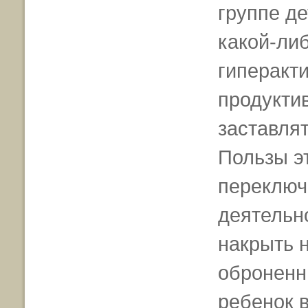
группе де
какой-либ
гиперакт
продуктив
заставлят
Пользы эт
переключи
деятельно
накрыть н
оброненн
ребенок 