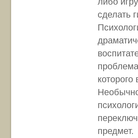
либо игру
сделать г
Психолог
драматич
воспитате
проблема
которого 
Необычно
психолог
переключ
предмет.