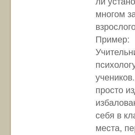
ли устано
многом за
взрослого
Пример:
Учительн
психологу
учеников.
просто из
избалован
себя в кл
места, п