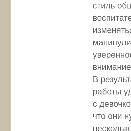
стиль об
воспитат
изменять
манипули
уверенно
внимание
В резуль
работы у
с девочко
что они 
нескольк