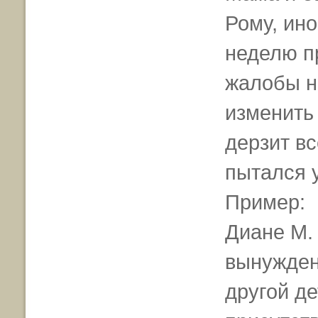
Рому, ино
неделю п
жалобы на
изменить
дерзит в
пытался у
Пример:
Диане М. 
вынужден
другой де