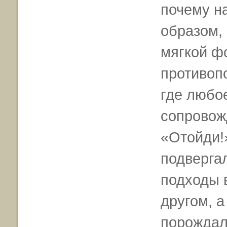
почему н
образом,
мягкой ф
противоп
где любо
сопровож
«Отойди!»
подверга
подходы в
другом, 
порождал