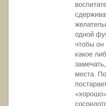
воспитате
сдержива
желатель
одной фу
чтобы он
какое либ
замечать,
места. П
постарает
«хорошо»
сосредото