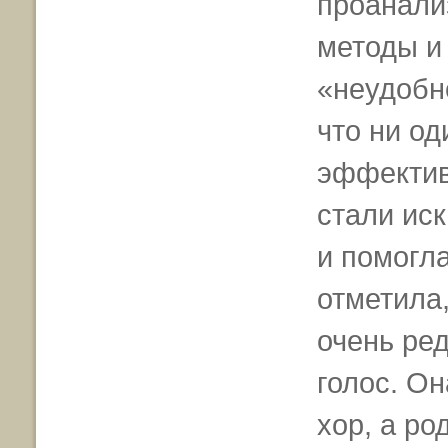
проанали
методы и
«неудобн
что ни од
эффектив
стали иск
и помогл
отметила
очень ред
голос. О
хор, а ро