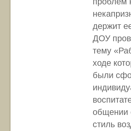
проблем 
некаприз
держит ее
ДОУ пров
тему «Ра
ходе кот
были сфо
индивиду
воспитат
общении 
стиль воз